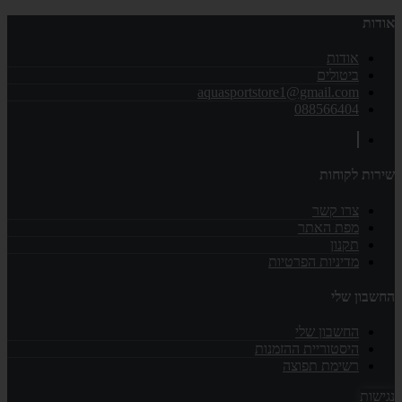
אודות
אודות
ביטולים
aquasportstore1@gmail.com
088566404
שירות לקוחות
צרו קשר
מפת האתר
תקנון
מדיניות הפרטיות
החשבון שלי
החשבון שלי
היסטוריית ההזמנות
רשימת תפוצה
נגישות