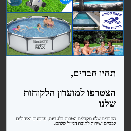
מעקות
סולמות
בריכות פיברגלס
חימום המים
משאבות לבריכות שחיה
משאבות לבריכות ניידות
משאבות לבריכות בנויות
קיטים משאבה + מסנן חול
רובוטים ושואבים
רובוטים
שואבים
פילטרים ומסננים
מסנני חול
פילטרים קרטריג'
כיסויים ומשטחי הגנה
כיסויים לבריכות ניידות
כיסויים סולארים
מגלולים לכיסוי סולארי
משטחי הגנה (פלציב)
מכשירי מלח ובקרים לבריכה
צנרת ואביזרי PVC