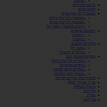
- סולמות
בריכות פיברגלס
חימום המים
משאבות לבריכות שחיה
- משאבות לבריכות ניידות
- משאבות לבריכות בנויות
- קיטים משאבה + מסנן חול
רובוטים ושואבים
- רובוטים
- שואבים
פילטרים ומסננים
- מסנני חול
- פילטרים קרטריג'
כיסויים ומשטחי הגנה
- כיסויים לבריכות ניידות
- כיסויים סולארים
- מגלולים לכיסוי סולארי
- משטחי הגנה (פלציב)
מכשירי מלח ובקרים לבריכה
צנרת ואביזרי PVC
נגישות ובטיחות
מדריכים
אודות
צרו קשר