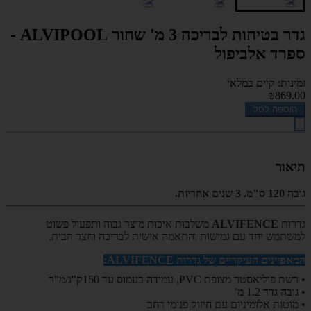
גדר בטיחות לבריכה 3 מ' שחור ALVIPOOL -
ספרד אלביפול
זמינות: קיים במלאי
₪869.00
הוספה לסל
תיאור
גובה 120 ס"מ. 3 שנים אחריות.
גדרות
ALVIFENCE
משלבות איכות מוצר גבוה ותפעול פשוט
למשתמש יחד עם גמישות והתאמה אישית לבריכה וחצר הבית.
המאפיינים העיקריים של גדרות
ALVIFENCE
:
• רשת פוליאסטר מצופת
PVC
, עמידה בעמוס עד 150ק"ג/מ"ר
• גובה גדר 1.2 מ’
• מוטות אלומיניום עם חיזוק פנימי רחב