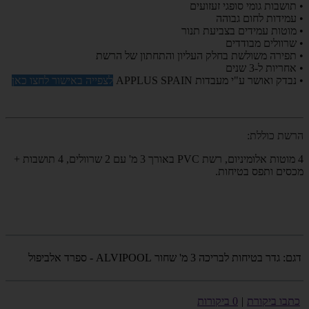
• תושבות גומי סופגי זעזועים
• עמידות לחום גבוהה
• מוטות עמידים בצביעת תנור
• שרוולים מבודדים
• תפירה משולשת בחלק העליון והתחתון של הרשת
• אחריות ל-3 שנים
• נבדק ואושר ע"י מעבדות
SPAIN
APPLUS
לצפייה באישור לחצו כאן
הרשת כוללת:
4 מוטות אלומיניום, רשת PVC באורך 3 מ' עם 2 שרוולים, 4 תושבות +
מכסים ותפס בטיחות.
דגם:
גדר בטיחות לבריכה 3 מ' שחור ALVIPOOL - ספרד אלביפול
כתבו ביקורת
|
0 ביקורות