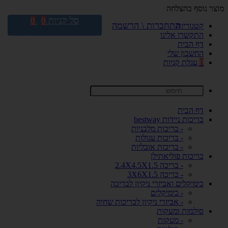
מוצר נוסף בהצלחה
סל קניות
0
0
התחברות \ הרשמה
קטגוריות
התקשרו אלינו
דף הבית
החשבון שלי
0
עגלת קניות
דף הבית
בריכות ניידות bestway
- בריכות מלבניות
- בריכות עגולות
- בריכות אובליות
בריכות פוליאתילן
- בריכה 2.4X4.5X1.5
- בריכה 3X6X1.5
כימיקלים ואביזרי ניקיון לבריכה
- כימיקלים
- אביזרי ניקיון לבריכות שחיה
סולמות ומעקות
- מעקות