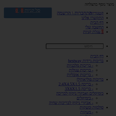
מוצר נוסף בהצלחה
סל קניות
0
0
התחברות \ הרשמה
קטגוריות
התקשרו אלינו
דף הבית
החשבון שלי
0
עגלת קניות
דף הבית
בריכות ניידות bestway
- בריכות מלבניות
- בריכות עגולות
- בריכות אובליות
בריכות פוליאתילן
- בריכה 2.4X4.5X1.5
- בריכה 3X6X1.5
כימיקלים ואביזרי ניקיון לבריכה
- כימיקלים
- אביזרי ניקיון לבריכות שחיה
סולמות ומעקות
- מעקות