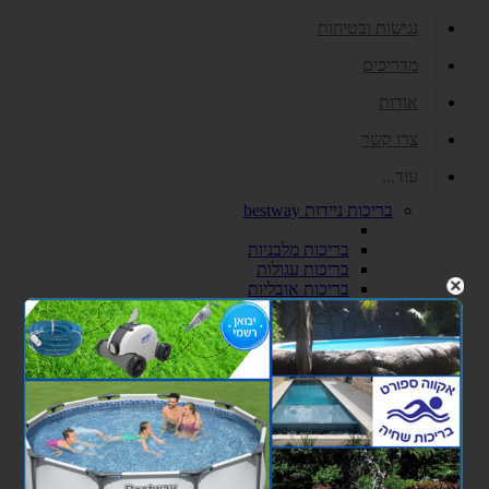
נגישות ובטיחות
מדריכים
אודות
צרו קשר
עוד...
בריכות ניידות bestway
בריכות מלבניות
בריכות עגולות
בריכות אובליות
בריכות פוליאתילן
בריכה 2.4X4.5X1.5
בריכה 3X6X1.5
כימיקלים ואביזרי ניקיון לבריכה
כימיקלים
אביזרי ניקיון לבריכות שחיה
סולמות ומעקות