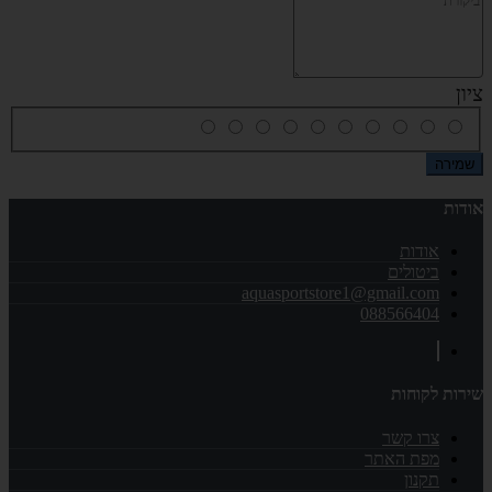
ציון
שמירה
אודות
אודות
ביטולים
aquasportstore1@gmail.com
088566404
שירות לקוחות
צרו קשר
מפת האתר
תקנון