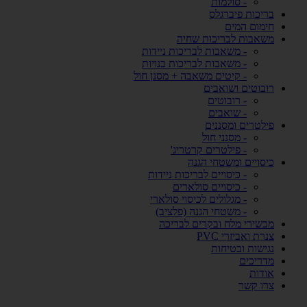
- סולמות
בריכות פיברגלס
חימום המים
משאבות לבריכות שחיה
- משאבות לבריכות ניידות
- משאבות לבריכות בנויות
- קיטים משאבה + מסנן חול
רובוטים ושואבים
- רובוטים
- שואבים
פילטרים ומסננים
- מסנני חול
- פילטרים קרטריג'
כיסויים ומשטחי הגנה
- כיסויים לבריכות ניידות
- כיסויים סולארים
- מגלולים לכיסוי סולארי
- משטחי הגנה (פלציב)
מכשירי מלח ובקרים לבריכה
צנרת ואביזרי PVC
נגישות ובטיחות
מדריכים
אודות
צרו קשר