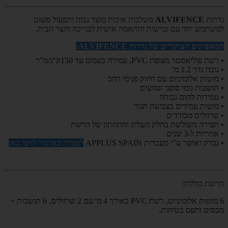
גדרות
ALVIFENCE
משלבות איכות מוצר גבוה ותפעול פשוט
למשתמש יחד עם גמישות והתאמה אישית לבריכה וחצר הבית.
המאפיינים העיקריים של גדרות
ALVIFENCE
:
• רשת פוליאסטר מצופת
PVC
, עמידה בעמוס עד 150ק"ג/מ"ר
• גובה גדר 1.2 מ’
• מוטות אלומיניום עם חיזוק פנימי רחב
• תושבות גומי סופגי זעזועים
• עמידות לחום גבוהה
• מוטות עמידים בצביעת תנור
• שרוולים מבודדים
• תפירה משולשת בחלק העליון והתחתון של הרשת
• אחריות ל-3 שנים
• נבדק ואושר ע"י מעבדות
SPAIN
APPLUS
לצפייה באישור לחצו כאן
הרשת כוללת:
6 מוטות אלומיניום, רשת PVC באורך 4 מ' עם 2 שרוולים, 6 תושבות +
מכסים ותפס בטיחות.