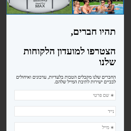
מעקות
סולמות
בריכות פיברגלס
חימום המים
משאבות לבריכות שחיה
משאבות לבריכות ניידות
משאבות לבריכות בנויות
קיטים משאבה + מסנן חול
רובוטים ושואבים
רובוטים
שואבים
פילטרים ומסננים
מסנני חול
פילטרים קרטריג'
כיסויים ומשטחי הגנה
כיסויים לבריכות ניידות
כיסויים סולארים
מגלולים לכיסוי סולארי
משטחי הגנה (פלציב)
מכשירי מלח ובקרים לבריכה
צנרת ואביזרי PVC