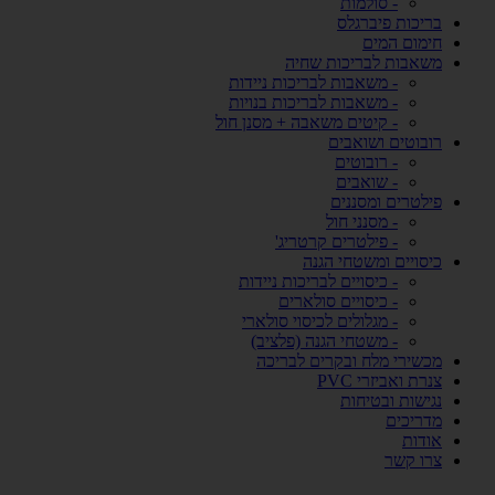
- סולמות
בריכות פיברגלס
חימום המים
משאבות לבריכות שחיה
- משאבות לבריכות ניידות
- משאבות לבריכות בנויות
- קיטים משאבה + מסנן חול
רובוטים ושואבים
- רובוטים
- שואבים
פילטרים ומסננים
- מסנני חול
- פילטרים קרטריג'
כיסויים ומשטחי הגנה
- כיסויים לבריכות ניידות
- כיסויים סולארים
- מגלולים לכיסוי סולארי
- משטחי הגנה (פלציב)
מכשירי מלח ובקרים לבריכה
צנרת ואביזרי PVC
נגישות ובטיחות
מדריכים
אודות
צרו קשר