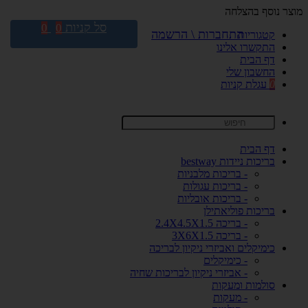
מוצר נוסף בהצלחה
סל קניות
0
0
התחברות \ הרשמה
קטגוריות
התקשרו אלינו
דף הבית
החשבון שלי
0
עגלת קניות
דף הבית
בריכות ניידות bestway
- בריכות מלבניות
- בריכות עגולות
- בריכות אובליות
בריכות פוליאתילן
- בריכה 2.4X4.5X1.5
- בריכה 3X6X1.5
כימיקלים ואביזרי ניקיון לבריכה
- כימיקלים
- אביזרי ניקיון לבריכות שחיה
סולמות ומעקות
- מעקות