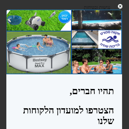
נגישות ובטיחות
מדריכים
אודות
צרו קשר
עוד...
בריכות ניידות bestway
בריכות מלבניות
בריכות עגולות
בריכות אובליות
בריכות פוליאתילן
בריכה 2.4X4.5X1.5
בריכה 3X6X1.5
כימיקלים ואביזרי ניקיון לבריכה
כימיקלים
אביזרי ניקיון לבריכות שחיה
סולמות ומעקות