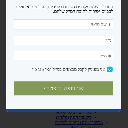
מעקות
סולמות
בריכות פיברגלס
חימום המים
משאבות לבריכות שחיה
משאבות לבריכות ניידות
משאבות לבריכות בנויות
קיטים משאבה + מסנן חול
רובוטים ושואבים
רובוטים
שואבים
פילטרים ומסננים
מסנני חול
פילטרים קרטריג'
כיסויים ומשטחי הגנה
כיסויים לבריכות ניידות
כיסויים סולארים
מגלולים לכיסוי סולארי
משטחי הגנה (פלציב)
מכשירי מלח ובקרים לבריכה
צנרת ואביזרי PVC