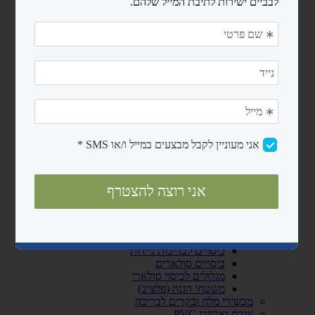
מעקות
סולמות
בריכות פיברגלס
חימום המים
משאבות לבריכות שחיה
משאבות לבריכות ניידות
משאבות לבריכות בנויות
קיטים משאבה + מסנן חול
רובוטים ושואבים
רובוטים
שואבים
פילטרים ומסננים
מסנני חול
פילטרים קרטריג'
כיסויים ומשטחי הגנה
כיסויים לבריכות ניידות
כיסויים סולארים
מגלולים לכיסוי סולארי
משטחי הגנה (פלציב)
מכשירי מלח ובקרים לבריכה
צנרת ואביזרי PVC