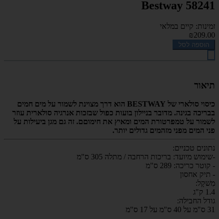
Bestway 58241
זמינות: קיים במלאי
₪209.00
הוספה לסל
תיאור
כיסוי סולארי של BESTWAY הוא דרך מצוינת לשמור על מים חמים
בבריכה בגינה. מדובר בניילון בועות כפול שבזכות אנרגיה סולארית עוזר
לשמור על טמפרטורת המים ומאיץ את חימוםם. זה גם מגן ביעילות על
פני המים מפני מזהמים גדולים יותר.
נתונים טכניים:
-שימוש מיועד: בריכות הרחבה / מתלה 305 ס"מ
- קוטר כריכה: 289 ס"מ
- תיק אחסון
מִשׁקָל:
1.4 ק"ג
גודל החבילה:
31 ס"מ על 40 ס"מ על 17 ס"מ