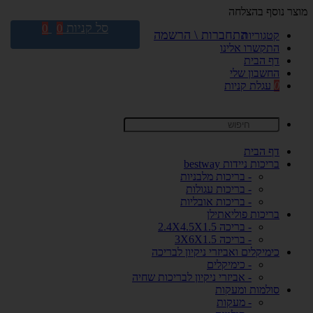
מוצר נוסף בהצלחה
סל קניות
0
0
התחברות \ הרשמה
קטגוריות
התקשרו אלינו
דף הבית
החשבון שלי
0
עגלת קניות
דף הבית
בריכות ניידות bestway
- בריכות מלבניות
- בריכות עגולות
- בריכות אובליות
בריכות פוליאתילן
- בריכה 2.4X4.5X1.5
- בריכה 3X6X1.5
כימיקלים ואביזרי ניקיון לבריכה
- כימיקלים
- אביזרי ניקיון לבריכות שחיה
סולמות ומעקות
- מעקות