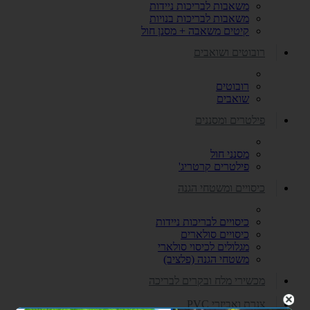
משאבות לבריכות ניידות
משאבות לבריכות בנויות
קיטים משאבה + מסנן חול
רובוטים ושואבים
רובוטים
שואבים
פילטרים ומסננים
מסנני חול
פילטרים קרטריג'
כיסויים ומשטחי הגנה
כיסויים לבריכות ניידות
כיסויים סולארים
מגלולים לכיסוי סולארי
משטחי הגנה (פלציב)
מכשירי מלח ובקרים לבריכה
צנרת ואביזרי PVC