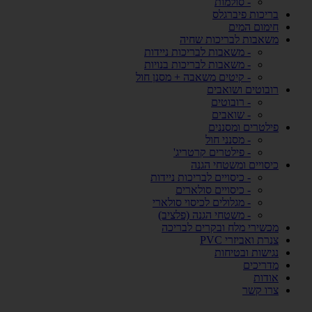
- סולמות
בריכות פיברגלס
חימום המים
משאבות לבריכות שחיה
- משאבות לבריכות ניידות
- משאבות לבריכות בנויות
- קיטים משאבה + מסנן חול
רובוטים ושואבים
- רובוטים
- שואבים
פילטרים ומסננים
- מסנני חול
- פילטרים קרטריג'
כיסויים ומשטחי הגנה
- כיסויים לבריכות ניידות
- כיסויים סולארים
- מגלולים לכיסוי סולארי
- משטחי הגנה (פלציב)
מכשירי מלח ובקרים לבריכה
צנרת ואביזרי PVC
נגישות ובטיחות
מדריכים
אודות
צרו קשר