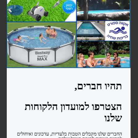
נגישות ובטיחות
מדריכים
אודות
צרו קשר
עוד...
בריכות ניידות bestway
בריכות מלבניות
בריכות עגולות
בריכות אובליות
בריכות פוליאתילן
בריכה 2.4X4.5X1.5
בריכה 3X6X1.5
כימיקלים ואביזרי ניקיון לבריכה
כימיקלים
אביזרי ניקיון לבריכות שחיה
סולמות ומעקות