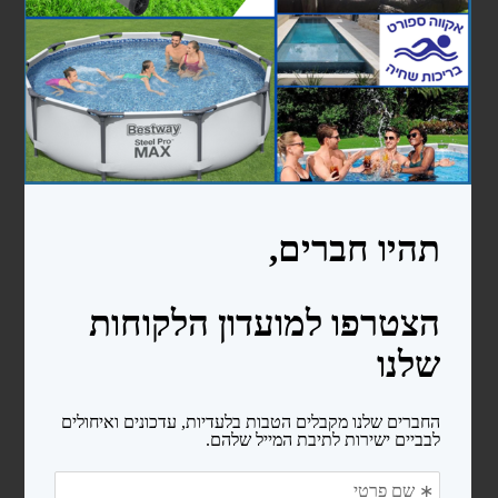
נגישות ובטיחות
מדריכים
אודות
צרו קשר
עוד...
בריכות ניידות bestway
בריכות מלבניות
בריכות עגולות
בריכות אובליות
בריכות פוליאתילן
בריכה 2.4X4.5X1.5
בריכה 3X6X1.5
כימיקלים ואביזרי ניקיון לבריכה
כימיקלים
אביזרי ניקיון לבריכות שחיה
סולמות ומעקות