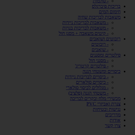
- סולמות
בריכות פיברגלס
חימום המים
משאבות לבריכות שחיה
- משאבות לבריכות ניידות
- משאבות לבריכות בנויות
- קיטים משאבה + מסנן חול
רובוטים ושואבים
- רובוטים
- שואבים
פילטרים ומסננים
- מסנני חול
- פילטרים קרטריג'
כיסויים ומשטחי הגנה
- כיסויים לבריכות ניידות
- כיסויים סולארים
- מגלולים לכיסוי סולארי
- משטחי הגנה (פלציב)
מכשירי מלח ובקרים לבריכה
צנרת ואביזרי PVC
נגישות ובטיחות
מדריכים
אודות
צרו קשר