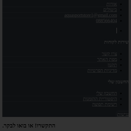
אודות
ביטולים
aquasportstore1@gmail.com
088566404
שירות לקוחות
צרו קשר
מפת האתר
תקנון
מדיניות הפרטיות
החשבון שלי
החשבון שלי
היסטוריית ההזמנות
רשימת תפוצה
נגישות
התקשרו! או בואו לבקר.