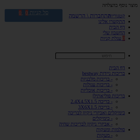
מוצר נוסף בהצלחה
סל קניות
0
0
התחברות \ הרשמה
קטגוריות
התקשרו אלינו
דף הבית
החשבון שלי
0
עגלת קניות
דף הבית
בריכות ניידות bestway
- בריכות מלבניות
- בריכות עגולות
- בריכות אובליות
בריכות פוליאתילן
- בריכה 2.4X4.5X1.5
- בריכה 3X6X1.5
כימיקלים ואביזרי ניקיון לבריכה
- כימיקלים
- אביזרי ניקיון לבריכות שחיה
סולמות ומעקות
- מעקות