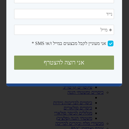
מעקות
סולמות
בריכות פיברגלס
חימום המים
משאבות לבריכות שחיה
משאבות לבריכות ניידות
משאבות לבריכות בנויות
קיטים משאבה + מסנן חול
רובוטים ושואבים
רובוטים
שואבים
פילטרים ומסננים
מסנני חול
פילטרים קרטריג'
כיסויים ומשטחי הגנה
כיסויים לבריכות ניידות
כיסויים סולארים
מגלולים לכיסוי סולארי
משטחי הגנה (פלציב)
מכשירי מלח ובקרים לבריכה
צנרת ואביזרי PVC