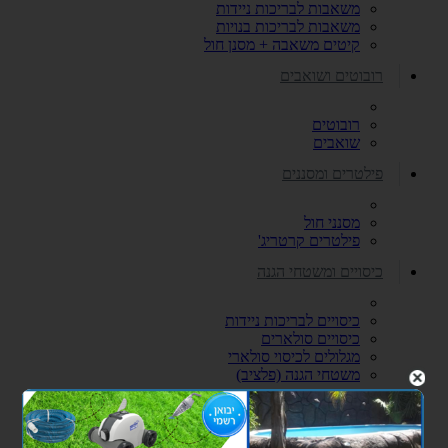
משאבות לבריכות ניידות
משאבות לבריכות בנויות
קיטים משאבה + מסנן חול
רובוטים ושואבים
רובוטים
שואבים
פילטרים ומסננים
מסנני חול
פילטרים קרטריג'
כיסויים ומשטחי הגנה
כיסויים לבריכות ניידות
כיסויים סולארים
מגלולים לכיסוי סולארי
משטחי הגנה (פלציב)
מכשירי מלח ובקרים לבריכה
צנרת ואביזרי PVC