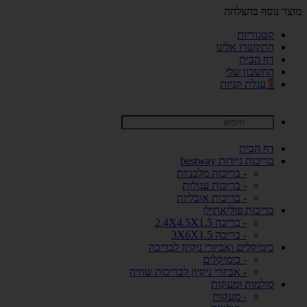
מוצר נוסף בהצלחה
קטגוריות
התקשרו אלינו
דף הבית
החשבון שלי
0
עגלת קניות
דף הבית
בריכות ניידות bestway
- בריכות מלבניות
- בריכות עגולות
- בריכות אובליות
בריכות פוליאתילן
- בריכה 2.4X4.5X1.5
- בריכה 3X6X1.5
כימיקלים ואביזרי ניקיון לבריכה
- כימיקלים
- אביזרי ניקיון לבריכות שחיה
סולמות ומעקות
- מעקות