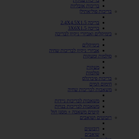
בריכות עגולות
בריכות אובליות
בריכות פוליאתילן
בריכה 2.4X4.5X1.5
בריכה 3X6X1.5
כימיקלים ואביזרי ניקיון לבריכה
כימיקלים
אביזרי ניקיון לבריכות שחיה
סולמות ומעקות
מעקות
סולמות
בריכות פיברגלס
חימום המים
משאבות לבריכות שחיה
משאבות לבריכות ניידות
משאבות לבריכות בנויות
קיטים משאבה + מסנן חול
רובוטים ושואבים
רובוטים
שואבים