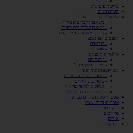
- סולמות
בריכות פיברגלס
חימום המים
משאבות לבריכות שחיה
- משאבות לבריכות ניידות
- משאבות לבריכות בנויות
- קיטים משאבה + מסנן חול
רובוטים ושואבים
- רובוטים
- שואבים
פילטרים ומסננים
- מסנני חול
- פילטרים קרטריג'
כיסויים ומשטחי הגנה
- כיסויים לבריכות ניידות
- כיסויים סולארים
- מגלולים לכיסוי סולארי
- משטחי הגנה (פלציב)
מכשירי מלח ובקרים לבריכה
צנרת ואביזרי PVC
נגישות ובטיחות
מדריכים
אודות
צרו קשר