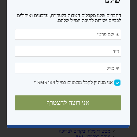
מעקות
סולמות
בריכות פיברגלס
חימום המים
משאבות לבריכות שחיה
משאבות לבריכות ניידות
משאבות לבריכות בנויות
קיטים משאבה + מסנן חול
רובוטים ושואבים
רובוטים
שואבים
פילטרים ומסננים
מסנני חול
פילטרים קרטריג'
כיסויים ומשטחי הגנה
כיסויים לבריכות ניידות
כיסויים סולארים
מגלולים לכיסוי סולארי
משטחי הגנה (פלציב)
מכשירי מלח ובקרים לבריכה
צנרת ואביזרי PVC