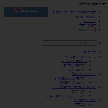
מוצר נוסף בהצלחה
סל קניות
0
0
התחברות \ הרשמה
קטגוריות
התקשרו אלינו
דף הבית
החשבון שלי
0
עגלת קניות
דף הבית
בריכות ניידות bestway
- בריכות מלבניות
- בריכות עגולות
- בריכות אובליות
בריכות פוליאתילן
- בריכה 2.4X4.5X1.5
- בריכה 3X6X1.5
כימיקלים ואביזרי ניקיון לבריכה
- כימיקלים
- אביזרי ניקיון לבריכות שחיה
סולמות ומעקות
- מעקות