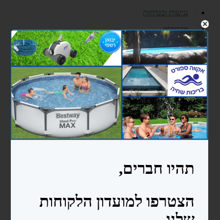
נגישות ובטיחות
מדריכים
אודות
צרו קשר
עוד...
בריכות ניידות bestway
בריכות מלבניות
בריכות עגולות
בריכות אובליות
בריכות פוליאתילן
בריכה 2.4X4.5X1.5
בריכה 3X6X1.5
כימיקלים ואביזרי ניקיון לבריכה
כימיקלים
אביזרי ניקיון לבריכות שחיה
סולמות ומעקות