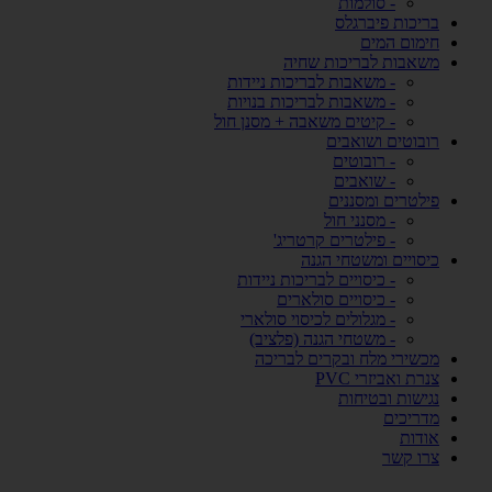
- סולמות
בריכות פיברגלס
חימום המים
משאבות לבריכות שחיה
- משאבות לבריכות ניידות
- משאבות לבריכות בנויות
- קיטים משאבה + מסנן חול
רובוטים ושואבים
- רובוטים
- שואבים
פילטרים ומסננים
- מסנני חול
- פילטרים קרטריג'
כיסויים ומשטחי הגנה
- כיסויים לבריכות ניידות
- כיסויים סולארים
- מגלולים לכיסוי סולארי
- משטחי הגנה (פלציב)
מכשירי מלח ובקרים לבריכה
צנרת ואביזרי PVC
נגישות ובטיחות
מדריכים
אודות
צרו קשר