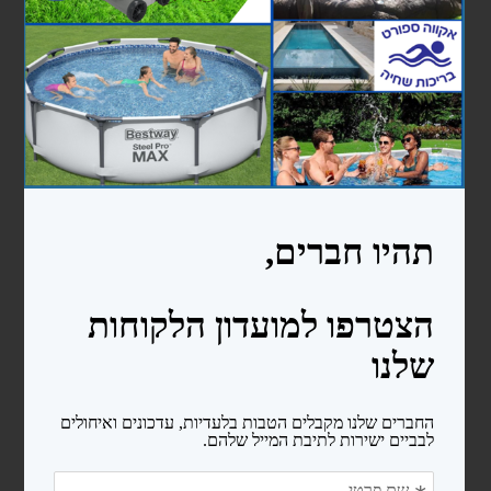
נגישות ובטיחות
מדריכים
אודות
צרו קשר
עוד...
בריכות ניידות bestway
בריכות מלבניות
בריכות עגולות
בריכות אובליות
בריכות פוליאתילן
בריכה 2.4X4.5X1.5
בריכה 3X6X1.5
כימיקלים ואביזרי ניקיון לבריכה
כימיקלים
אביזרי ניקיון לבריכות שחיה
סולמות ומעקות