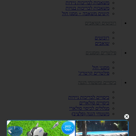
משאבות לבריכות ניידות
משאבות לבריכות בנויות
קיטים משאבה + מסנן חול
רובוטים ושואבים
רובוטים
שואבים
פילטרים ומסננים
מסנני חול
פילטרים קרטריג'
כיסויים ומשטחי הגנה
כיסויים לבריכות ניידות
כיסויים סולארים
מגלולים לכיסוי סולארי
משטחי הגנה (פלציב)
מכשירי מלח ובקרים לבריכה
צנרת ואביזרי PVC