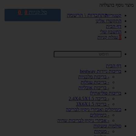
מוצר נוסף בהצלחה
סל קניות
0
0
התחברות \ הרשמה
קטגוריות
התקשרו אלינו
דף הבית
החשבון שלי
0
עגלת קניות
דף הבית
בריכות ניידות bestway
- בריכות מלבניות
- בריכות עגולות
- בריכות אובליות
בריכות פוליאתילן
- בריכה 2.4X4.5X1.5
- בריכה 3X6X1.5
כימיקלים ואביזרי ניקיון לבריכה
- כימיקלים
- אביזרי ניקיון לבריכות שחיה
סולמות ומעקות
- מעקות