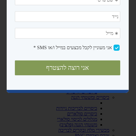
מעקות
סולמות
בריכות פיברגלס
חימום המים
משאבות לבריכות שחיה
משאבות לבריכות ניידות
משאבות לבריכות בנויות
קיטים משאבה + מסנן חול
רובוטים ושואבים
רובוטים
שואבים
פילטרים ומסננים
מסנני חול
פילטרים קרטריג'
כיסויים ומשטחי הגנה
כיסויים לבריכות ניידות
כיסויים סולארים
מגלולים לכיסוי סולארי
משטחי הגנה (פלציב)
מכשירי מלח ובקרים לבריכה
צנרת ואביזרי PVC