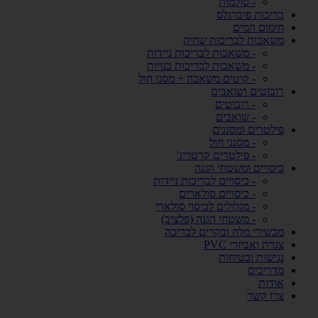
- סולמות
בריכות פיברגלס
חימום המים
משאבות לבריכות שחיה
- משאבות לבריכות ניידות
- משאבות לבריכות בנויות
- קיטים משאבה + מסנן חול
רובוטים ושואבים
- רובוטים
- שואבים
פילטרים ומסננים
- מסנני חול
- פילטרים קרטריג'
כיסויים ומשטחי הגנה
- כיסויים לבריכות ניידות
- כיסויים סולארים
- מגלולים לכיסוי סולארי
- משטחי הגנה (פלציב)
מכשירי מלח ובקרים לבריכה
צנרת ואביזרי PVC
נגישות ובטיחות
מדריכים
אודות
צרו קשר