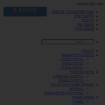
מוצר נוסף בהצלחה
סל קניות
0
0
התחברות \ הרשמה
קטגוריות
התקשרו אלינו
דף הבית
החשבון שלי
0
עגלת קניות
דף הבית
בריכות ניידות bestway
- בריכות מלבניות
- בריכות עגולות
- בריכות אובליות
בריכות פוליאתילן
- בריכה 2.4X4.5X1.5
- בריכה 3X6X1.5
כימיקלים ואביזרי ניקיון לבריכה
- כימיקלים
- אביזרי ניקיון לבריכות שחיה
סולמות ומעקות
- מעקות