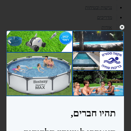
נגישות ובטיחות
מדריכים
אודות
צרו קשר
עוד...
בריכות ניידות bestway
בריכות מלבניות
בריכות עגולות
בריכות אובליות
בריכות פוליאתילן
בריכה 2.4X4.5X1.5
בריכה 3X6X1.5
כימיקלים ואביזרי ניקיון לבריכה
כימיקלים
אביזרי ניקיון לבריכות שחיה
סולמות ומעקות