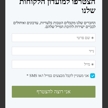
מעקות
סולמות
בריכות פיברגלס
חימום המים
משאבות לבריכות שחיה
משאבות לבריכות ניידות
משאבות לבריכות בנויות
קיטים משאבה + מסנן חול
רובוטים ושואבים
רובוטים
שואבים
פילטרים ומסננים
מסנני חול
פילטרים קרטריג'
כיסויים ומשטחי הגנה
כיסויים לבריכות ניידות
כיסויים סולארים
מגלולים לכיסוי סולארי
משטחי הגנה (פלציב)
מכשירי מלח ובקרים לבריכה
צנרת ואביזרי PVC