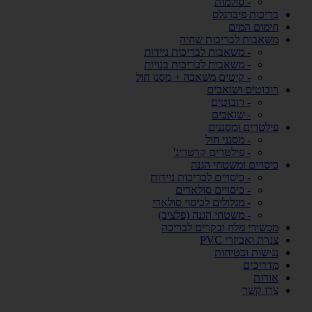
- סולמות
בריכות פיברגלס
חימום המים
משאבות לבריכות שחיה
- משאבות לבריכות ניידות
- משאבות לבריכות בנויות
- קיטים משאבה + מסנן חול
רובוטים ושואבים
- רובוטים
- שואבים
פילטרים ומסננים
- מסנני חול
- פילטרים קרטריג'
כיסויים ומשטחי הגנה
- כיסויים לבריכות ניידות
- כיסויים סולארים
- מגלולים לכיסוי סולארי
- משטחי הגנה (פלציב)
מכשירי מלח ובקרים לבריכה
צנרת ואביזרי PVC
נגישות ובטיחות
מדריכים
אודות
צרו קשר