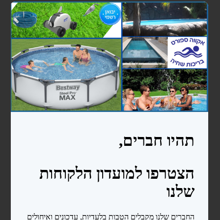
מעקות
סולמות
בריכות פיברגלס
חימום המים
משאבות לבריכות שחיה
משאבות לבריכות ניידות
משאבות לבריכות בנויות
קיטים משאבה + מסנן חול
רובוטים ושואבים
רובוטים
שואבים
פילטרים ומסננים
מסנני חול
פילטרים קרטריג'
כיסויים ומשטחי הגנה
כיסויים לבריכות ניידות
כיסויים סולארים
מגלולים לכיסוי סולארי
משטחי הגנה (פלציב)
מכשירי מלח ובקרים לבריכה
צנרת ואביזרי PVC