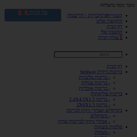
מוצר נוסף בהצלחה
סל קניות
0
0
התחברות \ הרשמה
קטגוריות
התקשרו אלינו
דף הבית
החשבון שלי
0
עגלת קניות
דף הבית
בריכות ניידות bestway
- בריכות מלבניות
- בריכות עגולות
- בריכות אובליות
בריכות פוליאתילן
- בריכה 2.4X4.5X1.5
- בריכה 3X6X1.5
כימיקלים ואביזרי ניקיון לבריכה
- כימיקלים
- אביזרי ניקיון לבריכות שחיה
סולמות ומעקות
- מעקות