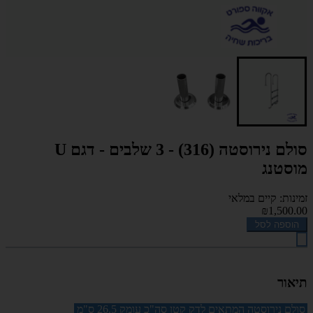
סולם נירוסטה (316) - 3 שלבים - דגם U
מוסטנג
זמינות: קיים במלאי
₪1,500.00
הוספה לסל
תיאור
סולם נירוסטה המתאים לדק קטן סה"כ עומק 26.5 ס"מ