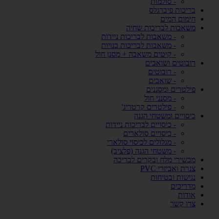
- סולמות
בריכות פיברגלס
חימום המים
משאבות לבריכות שחיה
- משאבות לבריכות ניידות
- משאבות לבריכות בנויות
- קיטים משאבה + מסנן חול
רובוטים ושואבים
- רובוטים
- שואבים
פילטרים ומסננים
- מסנני חול
- פילטרים קרטריג'
כיסויים ומשטחי הגנה
- כיסויים לבריכות ניידות
- כיסויים סולארים
- מגלולים לכיסוי סולארי
- משטחי הגנה (פלציב)
מכשירי מלח ובקרים לבריכה
צנרת ואביזרי PVC
נגישות ובטיחות
מדריכים
אודות
צרו קשר