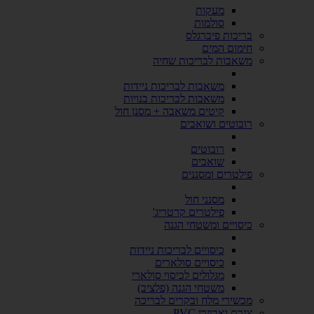
מעקות
סולמות
בריכות פיברגלס
חימום המים
משאבות לבריכות שחיה
משאבות לבריכות ניידות
משאבות לבריכות בנויות
קיטים משאבה + מסנן חול
רובוטים ושואבים
רובוטים
שואבים
פילטרים ומסננים
מסנני חול
פילטרים קרטריג'
כיסויים ומשטחי הגנה
כיסויים לבריכות ניידות
כיסויים סולארים
מגלולים לכיסוי סולארי
משטחי הגנה (פלציב)
מכשירי מלח ובקרים לבריכה
צנרת ואביזרי PVC