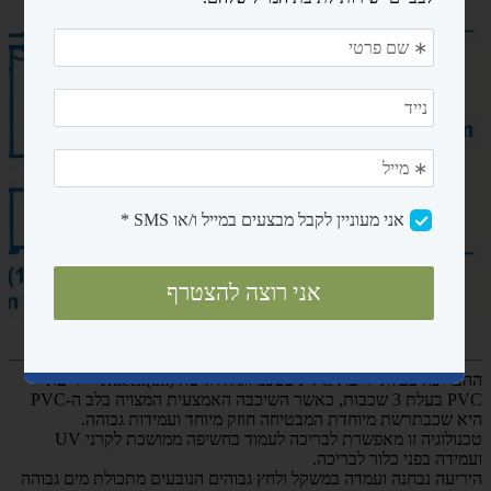
ה
הבריכה בעלת יריעת PVC בטכנולוגיה חדשה
(Tritech(tm –יריעת
PVC בעלת 3 שכבות, כאשר השיכבה האמצעית המצויה בלב ה-PVC
היא שכבתרשת מיוחדת המבטיחה חוזק מיוחד ועמידות גבוהה.
טכנולוגיה זו מאפשרת לבריכה לעמוד בחשיפה ממושכת לקרני UV
ועמידה בפני כלור לבריכה.
היריעה נבחנה ועמדה במשקל ולחץ גבוהים הנובעים מתכולת מים גבוהה