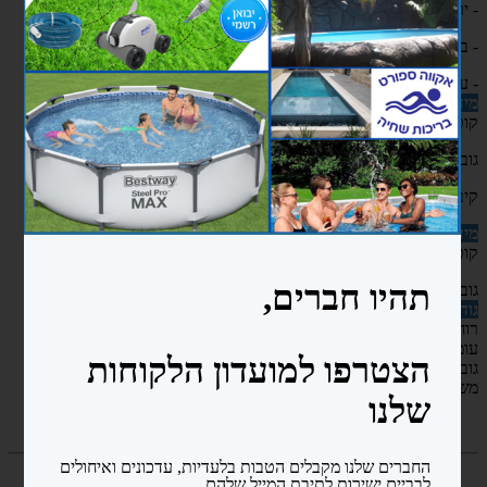
- יריעת PVC ופוליאסטר בעלת עמידות גבוהה
- ברז ריקון מים
- ערכה לתיקון חורים
מידות הבריכה נטו:
קוטר: 4.27 מטר
גובה: 1.22 מטר
קיבולת מים (נפח): 15,232 ליטר (15 קוב)
מידות הבריכה:
קוטר: 4.27 מטר
גובה: 1.22 מטר
גודל קרטון אריזה:
רוחב: 54 ס"מ
עומק: 39 ס"מ
גובה: 124 ס"מ
משקל: 60.1 ק"ג