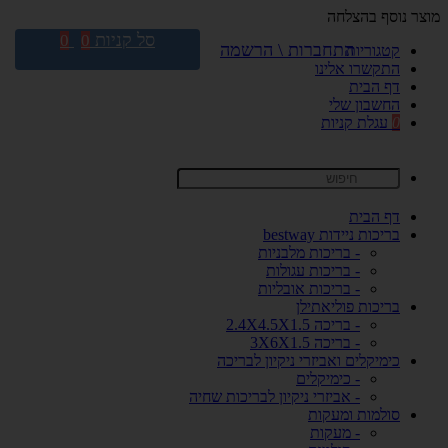
מוצר נוסף בהצלחה
סל קניות
0
0
התחברות \ הרשמה
קטגוריות
התקשרו אלינו
דף הבית
החשבון שלי
0
עגלת קניות
דף הבית
בריכות ניידות bestway
- בריכות מלבניות
- בריכות עגולות
- בריכות אובליות
בריכות פוליאתילן
- בריכה 2.4X4.5X1.5
- בריכה 3X6X1.5
כימיקלים ואביזרי ניקיון לבריכה
- כימיקלים
- אביזרי ניקיון לבריכות שחיה
סולמות ומעקות
- מעקות