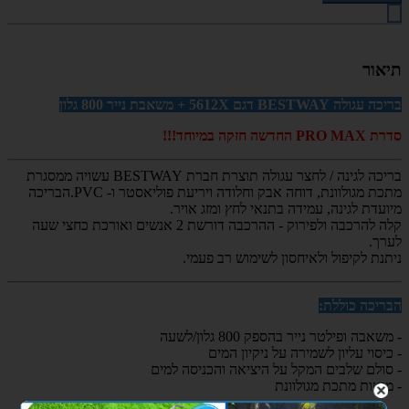
תיאור
בריכה עגולה BESTWAY דגם 5612X + משאבת נייר 800 גלון
סדרת PRO MAX החדשה חזקה במיוחד!!!
בריכה לגינה / לחצר עגולה תוצרת חברת BESTWAY עשויה ממסגרת
מתכת מגולוונת, דוחה אבק וחלודה ויריעת פוליאסטר ו- PVC.הבריכה
מיועדת לגינה, עמידה בתנאי לחץ ומזג אויר.
קלה להרכבה ולפירוק - ההרכבה דורשת 2 אנשים ואורכת כחצי שעה
לערך.
ניתנת לקיפול ולאיחסון לשימוש רב פעמי.
הבריכה כוללת:
- משאבה ופילטר נייר בהספק 800 גלון/לשעה
- כיסוי עליון לשמירה על ניקיון המים
- סולם שלבים המקל על היציאה והכניסה למים
- מוטות מתכת מגולוונת