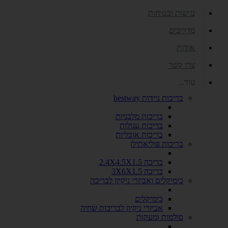
נגישות ובטיחות
מדריכים
אודות
צרו קשר
עוד...
בריכות ניידות bestway
בריכות מלבניות
בריכות עגולות
בריכות אובליות
בריכות פוליאתילן
בריכה 2.4X4.5X1.5
בריכה 3X6X1.5
כימיקלים ואביזרי ניקיון לבריכה
כימיקלים
אביזרי ניקיון לבריכות שחיה
סולמות ומעקות