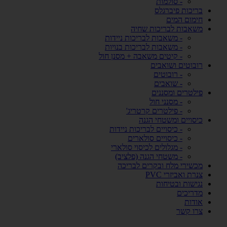
- סולמות
בריכות פיברגלס
חימום המים
משאבות לבריכות שחיה
- משאבות לבריכות ניידות
- משאבות לבריכות בנויות
- קיטים משאבה + מסנן חול
רובוטים ושואבים
- רובוטים
- שואבים
פילטרים ומסננים
- מסנני חול
- פילטרים קרטריג'
כיסויים ומשטחי הגנה
- כיסויים לבריכות ניידות
- כיסויים סולארים
- מגלולים לכיסוי סולארי
- משטחי הגנה (פלציב)
מכשירי מלח ובקרים לבריכה
צנרת ואביזרי PVC
נגישות ובטיחות
מדריכים
אודות
צרו קשר