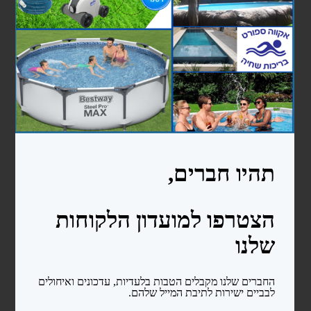
מעקות
סולמות
בריכות פיברגלס
חימום המים
משאבות לבריכות שחיה
משאבות לבריכות ניידות
משאבות לבריכות בנויות
קיטים משאבה + מסנן חול
רובוטים ושואבים
רובוטים
שואבים
פילטרים ומסננים
מסנני חול
פילטרים קרטריג'
כיסויים ומשטחי הגנה
כיסויים לבריכות ניידות
כיסויים סולארים
מגלולים לכיסוי סולארי
משטחי הגנה (פלציב)
מכשירי מלח ובקרים לבריכה
צנרת ואביזרי PVC