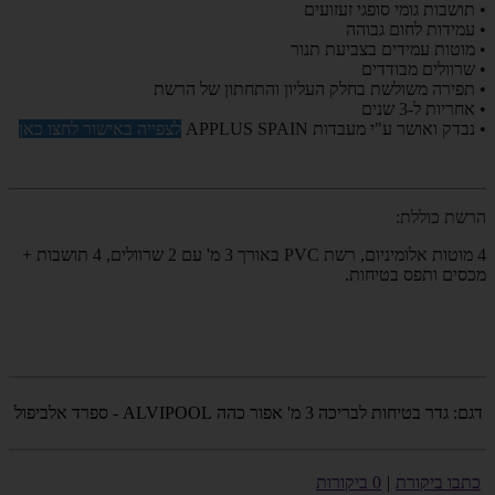
• תושבות גומי סופגי זעזועים
• עמידות לחום גבוהה
• מוטות עמידים בצביעת תנור
• שרוולים מבודדים
• תפירה משולשת בחלק העליון והתחתון של הרשת
• אחריות ל-3 שנים
• נבדק ואושר ע"י מעבדות
SPAIN
APPLUS
לצפייה באישור לחצו כאן
הרשת כוללת:
4 מוטות אלומיניום, רשת PVC באורך 3 מ' עם 2 שרוולים, 4 תושבות +
מכסים ותפס בטיחות.
דגם:
גדר בטיחות לבריכה 3 מ' אפור כהה ALVIPOOL - ספרד אלביפול
כתבו ביקורת
|
0 ביקורות