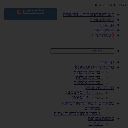
מוצר נוסף בהצלחה
סל קניות
0
0
התחברות \ הרשמה
קטגוריות
התקשרו אלינו
דף הבית
החשבון שלי
0
עגלת קניות
דף הבית
בריכות ניידות bestway
- בריכות מלבניות
- בריכות עגולות
- בריכות אובליות
בריכות פוליאתילן
- בריכה 2.4X4.5X1.5
- בריכה 3X6X1.5
כימיקלים ואביזרי ניקיון לבריכה
- כימיקלים
- אביזרי ניקיון לבריכות שחיה
סולמות ומעקות
- מעקות