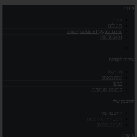
אודות
אודות
ביטולים
aquasportstore1@gmail.com
088566404
שירות לקוחות
צרו קשר
מפת האתר
תקנון
מדיניות הפרטיות
החשבון שלי
החשבון שלי
היסטוריית ההזמנות
רשימת תפוצה
נגישות