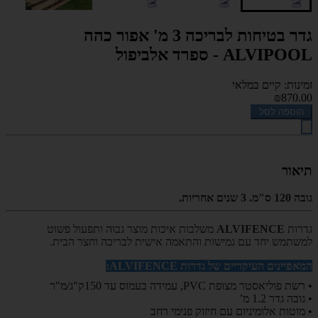
גדר בטיחות לבריכה 3 מ' אפור כהה
ALVIPOOL - ספרד אלביפול
זמינות: קיים במלאי
₪870.00
הוספה לסל
תיאור
גובה 120 ס"מ. 3 שנים אחריות.
גדרות
ALVIFENCE
משלבות איכות מוצר גבוה ותפעול פשוט
למשתמש יחד עם גמישות והתאמה אישית לבריכה וחצר הבית.
המאפיינים העיקריים של גדרות
ALVIFENCE
:
• רשת פוליאסטר מצופת
PVC
, עמידה בעמוס עד 150ק"ג/מ"ר
• גובה גדר 1.2 מ’
• מוטות אלומיניום עם חיזוק פנימי רחב