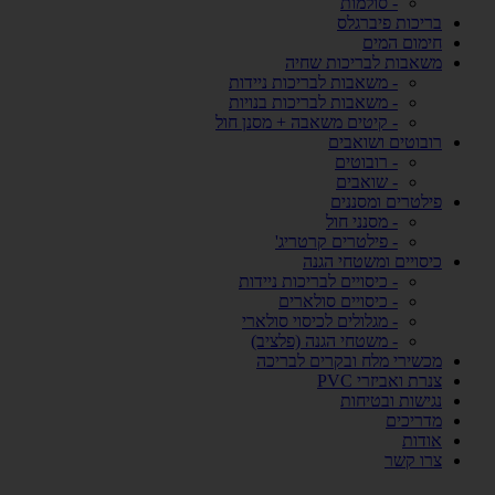
- סולמות
בריכות פיברגלס
חימום המים
משאבות לבריכות שחיה
- משאבות לבריכות ניידות
- משאבות לבריכות בנויות
- קיטים משאבה + מסנן חול
רובוטים ושואבים
- רובוטים
- שואבים
פילטרים ומסננים
- מסנני חול
- פילטרים קרטריג'
כיסויים ומשטחי הגנה
- כיסויים לבריכות ניידות
- כיסויים סולארים
- מגלולים לכיסוי סולארי
- משטחי הגנה (פלציב)
מכשירי מלח ובקרים לבריכה
צנרת ואביזרי PVC
נגישות ובטיחות
מדריכים
אודות
צרו קשר