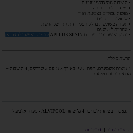
• תושבות גומי סופגי זעזועים
• עמידות לחום גבוהה
• מוטות עמידים בצביעת תנור
• שרוולים מבודדים
• תפירה משולשת בחלק העליון והתחתון של הרשת
• אחריות ל-3 שנים
• נבדק ואושר ע"י מעבדות
SPAIN
APPLUS
לצפייה באישור לחצו כאן
הרשת כוללת:
4 מוטות אלומיניום, רשת PVC באורך 3 מ' עם 2 שרוולים, 4 תושבות +
מכסים ותפס בטיחות.
דגם:
גדר בטיחות לבריכה 4 מ' שחור ALVIPOOL - ספרד אלביפול
כתבו ביקורת
|
0 ביקורות