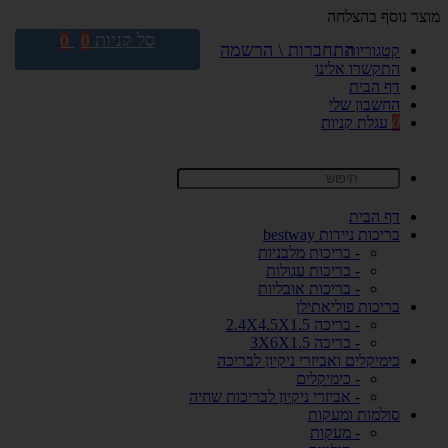
מוצר נוסף בהצלחה
סל קניות
0
0
התחברות \ הרשמה
קטגוריות
התקשרו אלינו
דף הבית
החשבון שלי
0
עגלת קניות
דף הבית
בריכות ניידות bestway
- בריכות מלבניות
- בריכות עגולות
- בריכות אובליות
בריכות פוליאתילן
- בריכה 2.4X4.5X1.5
- בריכה 3X6X1.5
כימיקלים ואביזרי ניקיון לבריכה
- כימיקלים
- אביזרי ניקיון לבריכות שחיה
סולמות ומעקות
- מעקות