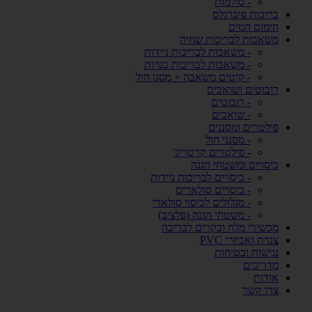
- סולמות
בריכות פיברגלס
חימום המים
משאבות לבריכות שחיה
- משאבות לבריכות ניידות
- משאבות לבריכות בנויות
- קיטים משאבה + מסנן חול
רובוטים ושואבים
- רובוטים
- שואבים
פילטרים ומסננים
- מסנני חול
- פילטרים קרטריג'
כיסויים ומשטחי הגנה
- כיסויים לבריכות ניידות
- כיסויים סולארים
- מגלולים לכיסוי סולארי
- משטחי הגנה (פלציב)
מכשירי מלח ובקרים לבריכה
צנרת ואביזרי PVC
נגישות ובטיחות
מדריכים
אודות
צרו קשר