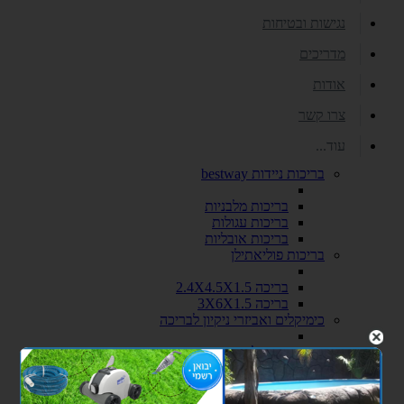
נגישות ובטיחות
מדריכים
אודות
צרו קשר
עוד...
בריכות ניידות bestway
בריכות מלבניות
בריכות עגולות
בריכות אובליות
בריכות פוליאתילן
בריכה 2.4X4.5X1.5
בריכה 3X6X1.5
כימיקלים ואביזרי ניקיון לבריכה
כימיקלים
אביזרי ניקיון לבריכות שחיה
סולמות ומעקות