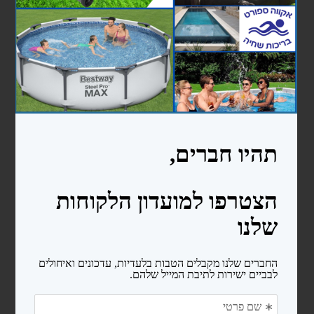
מעקות
סולמות
בריכות פיברגלס
חימום המים
משאבות לבריכות שחיה
משאבות לבריכות ניידות
משאבות לבריכות בנויות
קיטים משאבה + מסנן חול
רובוטים ושואבים
רובוטים
שואבים
פילטרים ומסננים
מסנני חול
פילטרים קרטריג'
כיסויים ומשטחי הגנה
כיסויים לבריכות ניידות
כיסויים סולארים
מגלולים לכיסוי סולארי
משטחי הגנה (פלציב)
מכשירי מלח ובקרים לבריכה
צנרת ואביזרי PVC