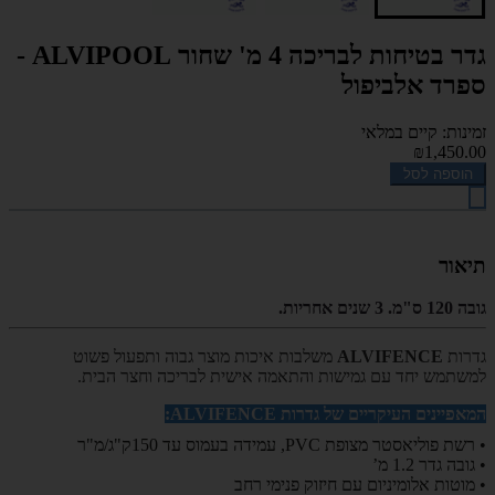
גדר בטיחות לבריכה 4 מ' שחור ALVIPOOL -
ספרד אלביפול
זמינות: קיים במלאי
₪1,450.00
הוספה לסל
תיאור
גובה 120 ס"מ. 3 שנים אחריות.
גדרות
ALVIFENCE
משלבות איכות מוצר גבוה ותפעול פשוט
למשתמש יחד עם גמישות והתאמה אישית לבריכה וחצר הבית.
המאפיינים העיקריים של גדרות
ALVIFENCE
:
• רשת פוליאסטר מצופת
PVC
, עמידה בעמוס עד 150ק"ג/מ"ר
• גובה גדר 1.2 מ’
• מוטות אלומיניום עם חיזוק פנימי רחב