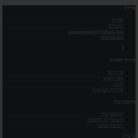
אודות
אודות
ביטולים
aquasportstore1@gmail.com
088566404
שירות לקוחות
צרו קשר
מפת האתר
תקנון
מדיניות הפרטיות
החשבון שלי
החשבון שלי
היסטוריית ההזמנות
רשימת תפוצה
נגישות