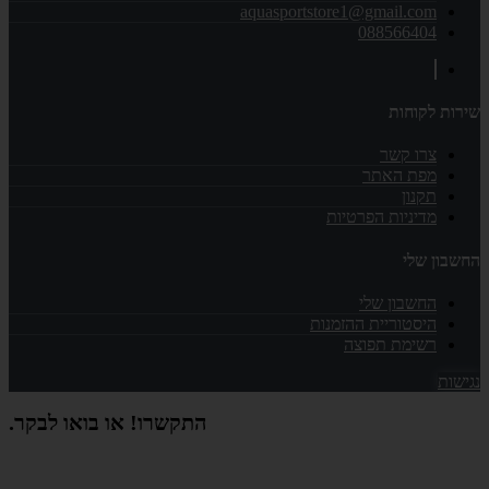
aquasportstore1@gmail.com
088566404
שירות לקוחות
צרו קשר
מפת האתר
תקנון
מדיניות הפרטיות
החשבון שלי
החשבון שלי
היסטוריית ההזמנות
רשימת תפוצה
נגישות
התקשרו! או בואו לבקר.