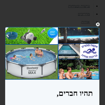
נגישות ובטיחות
מדריכים
אודות
צרו קשר
עוד...
בריכות ניידות bestway
בריכות מלבניות
בריכות עגולות
בריכות אובליות
בריכות פוליאתילן
בריכה 2.4X4.5X1.5
בריכה 3X6X1.5
כימיקלים ואביזרי ניקיון לבריכה
כימיקלים
אביזרי ניקיון לבריכות שחיה
סולמות ומעקות