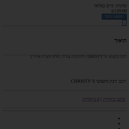
זמינות: קיים במלאי
₪120.00
הוספה לסל
תיאור
דבק מקצועי CHRISTY’S להדבקת צנרת
PVC
תוצרת ארה"ב
דגם:
דבק מקצועי CHRISTY’S
כתבו ביקורת
|
0 ביקורות