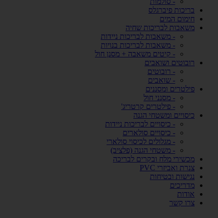
- סולמות
בריכות פיברגלס
חימום המים
משאבות לבריכות שחיה
- משאבות לבריכות ניידות
- משאבות לבריכות בנויות
- קיטים משאבה + מסנן חול
רובוטים ושואבים
- רובוטים
- שואבים
פילטרים ומסננים
- מסנני חול
- פילטרים קרטריג'
כיסויים ומשטחי הגנה
- כיסויים לבריכות ניידות
- כיסויים סולארים
- מגלולים לכיסוי סולארי
- משטחי הגנה (פלציב)
מכשירי מלח ובקרים לבריכה
צנרת ואביזרי PVC
נגישות ובטיחות
מדריכים
אודות
צרו קשר