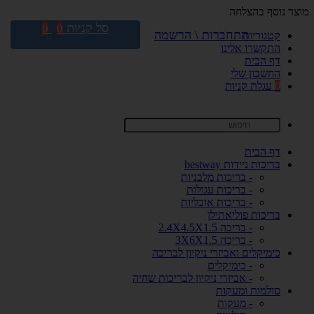
מוצר נוסף בהצלחה
סל קניות
0
0
התחברות \ הרשמה
קטגוריות
התקשרו אלינו
דף הבית
החשבון שלי
0
עגלת קניות
דף הבית
בריכות ניידות bestway
- בריכות מלבניות
- בריכות עגולות
- בריכות אובליות
בריכות פוליאתילן
- בריכה 2.4X4.5X1.5
- בריכה 3X6X1.5
כימיקלים ואביזרי ניקיון לבריכה
- כימיקלים
- אביזרי ניקיון לבריכות שחיה
סולמות ומעקות
- מעקות