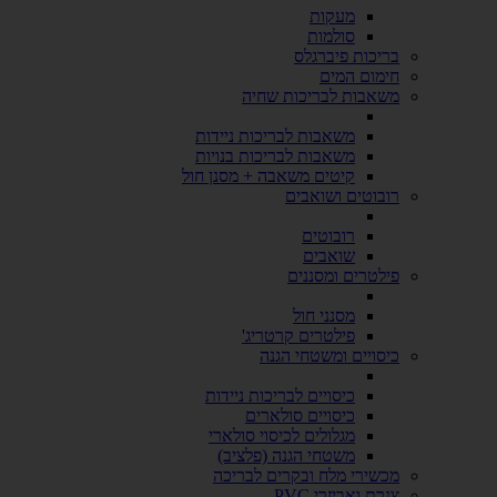
מעקות
סולמות
בריכות פיברגלס
חימום המים
משאבות לבריכות שחיה
משאבות לבריכות ניידות
משאבות לבריכות בנויות
קיטים משאבה + מסנן חול
רובוטים ושואבים
רובוטים
שואבים
פילטרים ומסננים
מסנני חול
פילטרים קרטריג'
כיסויים ומשטחי הגנה
כיסויים לבריכות ניידות
כיסויים סולארים
מגלולים לכיסוי סולארי
משטחי הגנה (פלציב)
מכשירי מלח ובקרים לבריכה
צנרת ואביזרי PVC