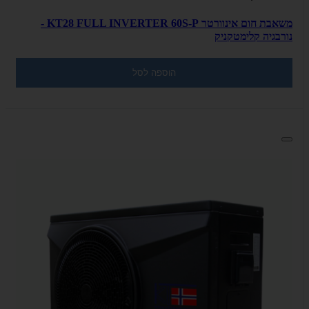
משאבת חום אינוורטר KT28 FULL INVERTER 60S-P -
נורבגיה קלימטקניק
הוספה לסל