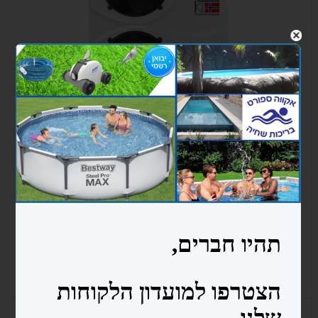
₪21,099.00
משאבת חום KT25 DUAL FAN - נורבגיה קלימטקניק
הוספה לסל