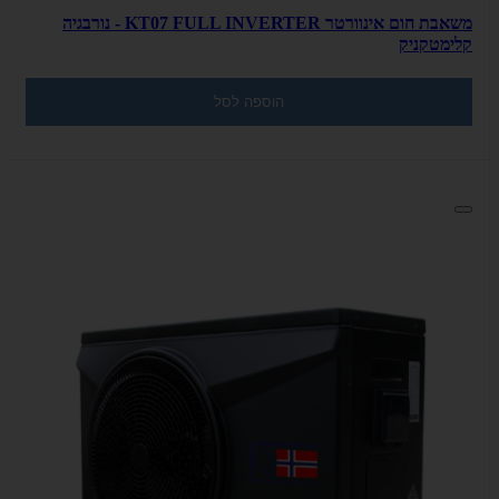
משאבת חום אינוורטר KT07 FULL INVERTER - נורבגיה
קלימטקניק
הוספה לסל