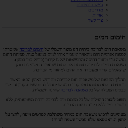
נגישות ובטיחות
מדריכים
אודות
צרו קשר
חימום המים
משאבת חום לבריכה ביתית הנו מוצר חשמלי של
חימום לבריכה
שמטרתו
לספוח אנרגיית חום מהאויר ומעביר אותו למים במעגל סגור. ספיחת החום
נעשה ע"י מחזור דחיסה והתפשטות של גז קירור (בדיוק כמו במזגן).
משאבת חימום לבריכה סופחת את החום שבאויר החיצוני גם בזמן
שהאקלים קריר ומעבירה את החום למחזור מי הבריכה.
תהליך החימום של משאבות חום לבריכה מתרחש באופן הבא: כאשר
דוחסים גז הוא מתחמם ומתקרר ברגע שמתחיל להתפשט. עקרון זה מצוי
בבסיס הפעולה של כל
משאבה לבריכה
שהינה חשמלית.
חשוב לזכור!
היעילות של כל מחמם מים לבריכה יורדת משמעותית, ללא
כיסוי תרמי וללא בידוד דפנות הבריכה.
מעוניינים לרכוש משאבת חום במחיר משתלם? לפרטים וייעוץ, לחצו על
לחצן ה-וואטסאפ שלנו עכשיו ונשמח לעזור !