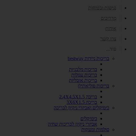
נגישות ובטיחות
מדריכים
אודות
צרו קשר
עוד...
בריכות ניידות bestway
בריכות מלבניות
בריכות עגולות
בריכות אובליות
בריכות פוליאתילן
בריכה 2.4X4.5X1.5
בריכה 3X6X1.5
כימיקלים ואביזרי ניקיון לבריכה
כימיקלים
אביזרי ניקיון לבריכות שחיה
סולמות ומעקות