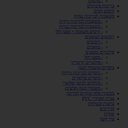
- סולמות
בריכות פיברגלס
חימום המים
משאבות לבריכות שחיה
- משאבות לבריכות ניידות
- משאבות לבריכות בנויות
- קיטים משאבה + מסנן חול
רובוטים ושואבים
- רובוטים
- שואבים
פילטרים ומסננים
- מסנני חול
- פילטרים קרטריג'
כיסויים ומשטחי הגנה
- כיסויים לבריכות ניידות
- כיסויים סולארים
- מגלולים לכיסוי סולארי
- משטחי הגנה (פלציב)
מכשירי מלח ובקרים לבריכה
צנרת ואביזרי PVC
נגישות ובטיחות
מדריכים
אודות
צרו קשר