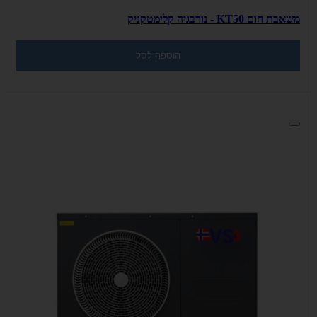
משאבת חום KT50 - נורבגיה קלימטקניק
הוספה לסל