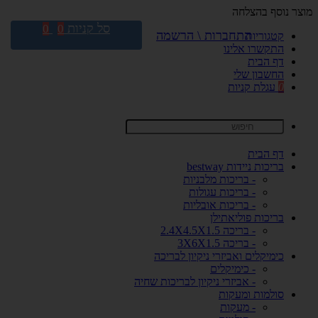
מוצר נוסף בהצלחה
סל קניות
0
0
התחברות \ הרשמה
קטגוריות
התקשרו אלינו
דף הבית
החשבון שלי
0
עגלת קניות
דף הבית
בריכות ניידות bestway
- בריכות מלבניות
- בריכות עגולות
- בריכות אובליות
בריכות פוליאתילן
- בריכה 2.4X4.5X1.5
- בריכה 3X6X1.5
כימיקלים ואביזרי ניקיון לבריכה
- כימיקלים
- אביזרי ניקיון לבריכות שחיה
סולמות ומעקות
- מעקות