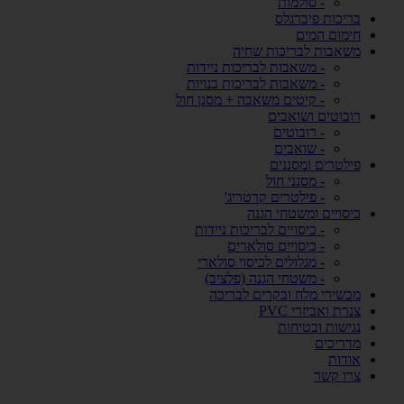
- סולמות
בריכות פיברגלס
חימום המים
משאבות לבריכות שחיה
- משאבות לבריכות ניידות
- משאבות לבריכות בנויות
- קיטים משאבה + מסנן חול
רובוטים ושואבים
- רובוטים
- שואבים
פילטרים ומסננים
- מסנני חול
- פילטרים קרטריג'
כיסויים ומשטחי הגנה
- כיסויים לבריכות ניידות
- כיסויים סולארים
- מגלולים לכיסוי סולארי
- משטחי הגנה (פלציב)
מכשירי מלח ובקרים לבריכה
צנרת ואביזרי PVC
נגישות ובטיחות
מדריכים
אודות
צרו קשר