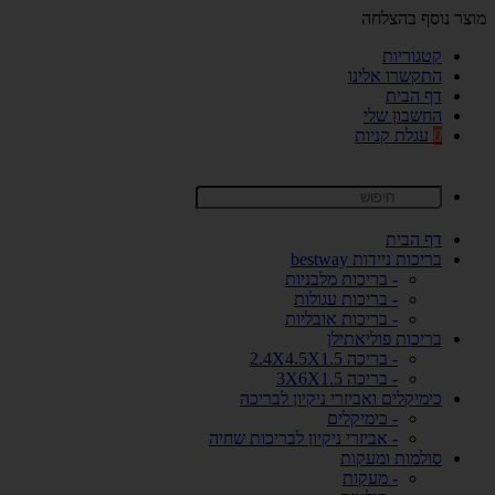
מוצר נוסף בהצלחה
קטגוריות
התקשרו אלינו
דף הבית
החשבון שלי
0
עגלת קניות
דף הבית
בריכות ניידות bestway
- בריכות מלבניות
- בריכות עגולות
- בריכות אובליות
בריכות פוליאתילן
- בריכה 2.4X4.5X1.5
- בריכה 3X6X1.5
כימיקלים ואביזרי ניקיון לבריכה
- כימיקלים
- אביזרי ניקיון לבריכות שחיה
סולמות ומעקות
- מעקות