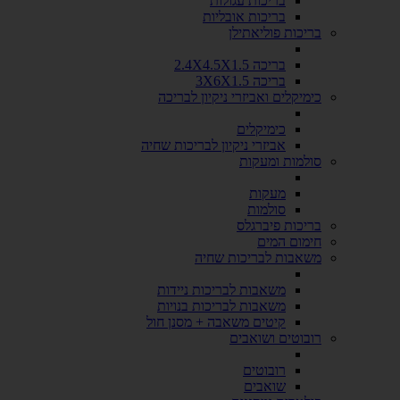
בריכות עגולות
בריכות אובליות
בריכות פוליאתילן
בריכה 2.4X4.5X1.5
בריכה 3X6X1.5
כימיקלים ואביזרי ניקיון לבריכה
כימיקלים
אביזרי ניקיון לבריכות שחיה
סולמות ומעקות
מעקות
סולמות
בריכות פיברגלס
חימום המים
משאבות לבריכות שחיה
משאבות לבריכות ניידות
משאבות לבריכות בנויות
קיטים משאבה + מסנן חול
רובוטים ושואבים
רובוטים
שואבים