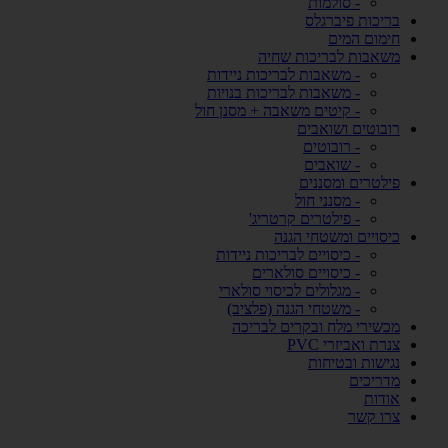
- סולמות
בריכות פיברגלס
חימום המים
משאבות לבריכות שחיה
- משאבות לבריכות ניידות
- משאבות לבריכות בנויות
- קיטים משאבה + מסנן חול
רובוטים ושואבים
- רובוטים
- שואבים
פילטרים ומסננים
- מסנני חול
- פילטרים קרטריג'
כיסויים ומשטחי הגנה
- כיסויים לבריכות ניידות
- כיסויים סולארים
- מגלולים לכיסוי סולארי
- משטחי הגנה (פלציב)
מכשירי מלח ובקרים לבריכה
צנרת ואביזרי PVC
נגישות ובטיחות
מדריכים
אודות
צרו קשר