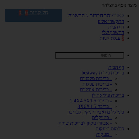
מוצר נוסף בהצלחה
סל קניות
0
0
התחברות \ הרשמה
קטגוריות
התקשרו אלינו
דף הבית
החשבון שלי
0
עגלת קניות
דף הבית
בריכות ניידות bestway
- בריכות מלבניות
- בריכות עגולות
- בריכות אובליות
בריכות פוליאתילן
- בריכה 2.4X4.5X1.5
- בריכה 3X6X1.5
כימיקלים ואביזרי ניקיון לבריכה
- כימיקלים
- אביזרי ניקיון לבריכות שחיה
סולמות ומעקות
- מעקות