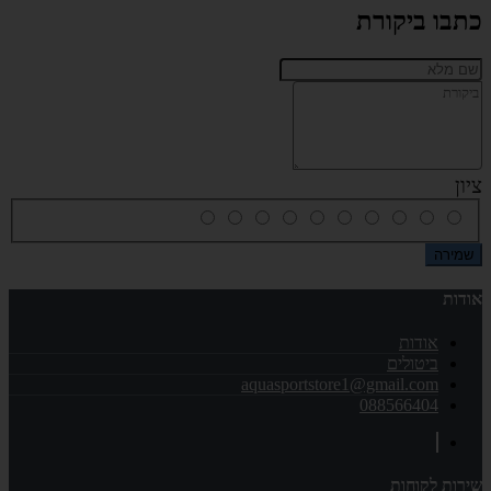
כתבו ביקורת
ציון
שמירה
אודות
אודות
ביטולים
aquasportstore1@gmail.com
088566404
שירות לקוחות