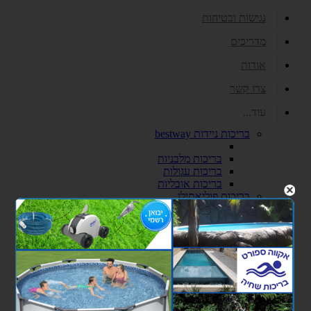
נגישות ובטיחות
מדריכים
אודות
צרו קשר
עוד...
בריכות ניידות bestway
בריכות מלבניות
בריכות עגולות
בריכות אובליות
בריכות פוליאתילן
בריכה 2.4X4.5X1.5
בריכה 3X6X1.5
כימיקלים ואביזרי ניקיון לבריכה
כימיקלים
אביזרי ניקיון לבריכות שחיה
סולמות ומעקות