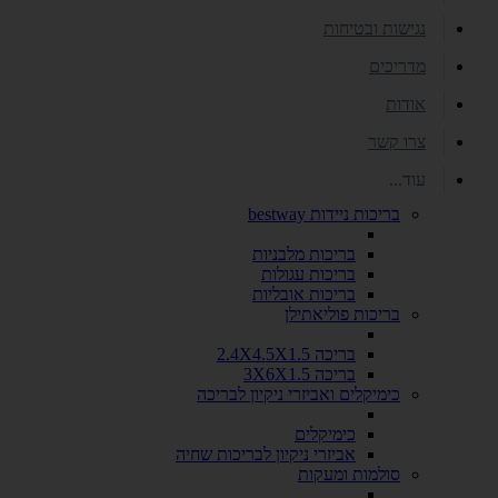
נגישות ובטיחות
מדריכים
אודות
צרו קשר
עוד...
בריכות ניידות bestway
בריכות מלבניות
בריכות עגולות
בריכות אובליות
בריכות פוליאתילן
בריכה 2.4X4.5X1.5
בריכה 3X6X1.5
כימיקלים ואביזרי ניקיון לבריכה
כימיקלים
אביזרי ניקיון לבריכות שחיה
סולמות ומעקות