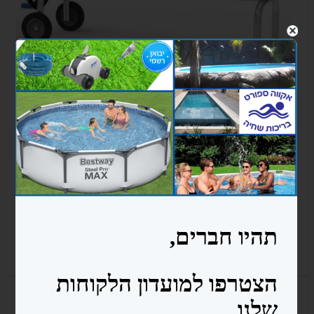
₪1,600.00
גלגלת לבריכה עם גלגלים ל30 מ"ר - מוסטנג
הוספה לסל