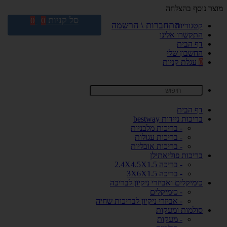
מוצר נוסף בהצלחה
סל קניות
0
0
התחברות \ הרשמה
קטגוריות
התקשרו אלינו
דף הבית
החשבון שלי
0
עגלת קניות
דף הבית
בריכות ניידות bestway
- בריכות מלבניות
- בריכות עגולות
- בריכות אובליות
בריכות פוליאתילן
- בריכה 2.4X4.5X1.5
- בריכה 3X6X1.5
כימיקלים ואביזרי ניקיון לבריכה
- כימיקלים
- אביזרי ניקיון לבריכות שחיה
סולמות ומעקות
- מעקות