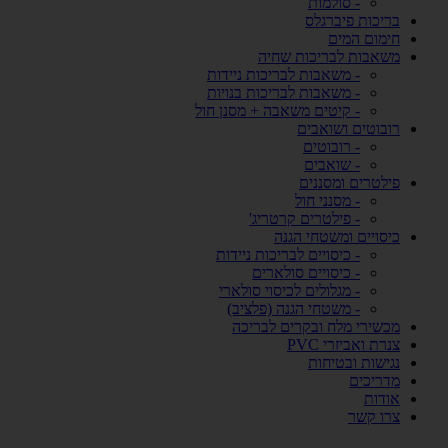
- סולמות
בריכות פיברגלס
חימום המים
משאבות לבריכות שחיה
- משאבות לבריכות ניידות
- משאבות לבריכות בנויות
- קיטים משאבה + מסנן חול
רובוטים ושואבים
- רובוטים
- שואבים
פילטרים ומסננים
- מסנני חול
- פילטרים קרטריג'
כיסויים ומשטחי הגנה
- כיסויים לבריכות ניידות
- כיסויים סולארים
- מגלולים לכיסוי סולארי
- משטחי הגנה (פלציב)
מכשירי מלח ובקרים לבריכה
צנרת ואביזרי PVC
נגישות ובטיחות
מדריכים
אודות
צרו קשר