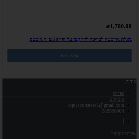
₪1,700.00
גלגלת נירוסטה לבריכה להתקנה על קיר 30 מ"ר מוסטנג
הוספה לסל
אודות
אודות
ביטולים
aquasportstore1@gmail.com
088566404
שירות לקוחות