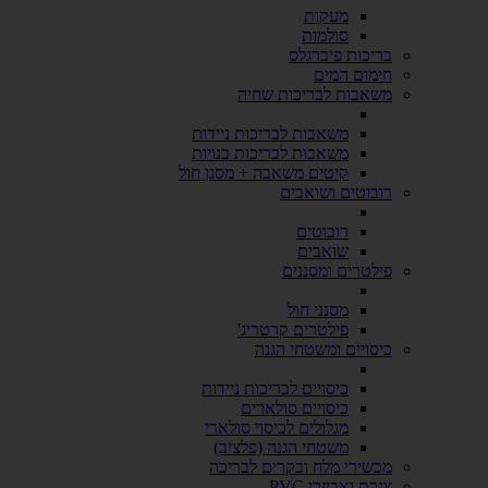
מעקות
סולמות
בריכות פיברגלס
חימום המים
משאבות לבריכות שחיה
משאבות לבריכות ניידות
משאבות לבריכות בנויות
קיטים משאבה + מסנן חול
רובוטים ושואבים
רובוטים
שואבים
פילטרים ומסננים
מסנני חול
פילטרים קרטריג'
כיסויים ומשטחי הגנה
כיסויים לבריכות ניידות
כיסויים סולארים
מגלולים לכיסוי סולארי
משטחי הגנה (פלציב)
מכשירי מלח ובקרים לבריכה
צנרת ואביזרי PVC