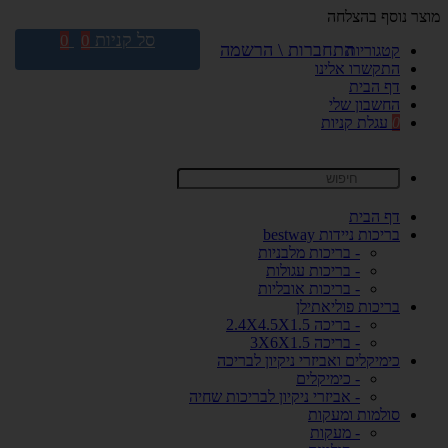
מוצר נוסף בהצלחה
סל קניות
0
0
התחברות \ הרשמה
קטגוריות
התקשרו אלינו
דף הבית
החשבון שלי
0
עגלת קניות
דף הבית
בריכות ניידות bestway
- בריכות מלבניות
- בריכות עגולות
- בריכות אובליות
בריכות פוליאתילן
- בריכה 2.4X4.5X1.5
- בריכה 3X6X1.5
כימיקלים ואביזרי ניקיון לבריכה
- כימיקלים
- אביזרי ניקיון לבריכות שחיה
סולמות ומעקות
- מעקות