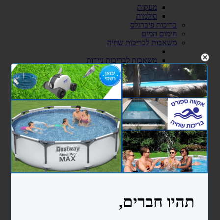
מעקות
סולמות
בריכות פיברגלס
חימום המים
משאבות לבריכות שחיה
משאבות לבריכות ניידות
משאבות לבריכות בנויות
קיטים משאבה + מסנן חול
רובוטים ושואבים
רובוטים
שואבים
פילטרים ומסננים
מסנני חול
פילטרים קרטריג'
כיסויים ומשטחי הגנה
כיסויים לבריכות ניידות
כיסויים סולארים
מגלולים לכיסוי סולארי
משטחי הגנה (פלציב)
מכשירי מלח ובקרים לבריכה
צנרת ואביזרי PVC