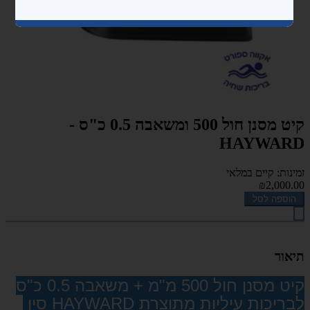
קיט מסנן חול 500 ומשאבה 0.5 כ"ס -
HAYWARD
זמינות: קיים במלאי
₪2,000.00
הוספה לסל
תיאור
קיט מסנן חול 500 מ"מ + משאבה 0.5 כ"ס
לבריכות עיליות מתוצרת HAYWARD סין