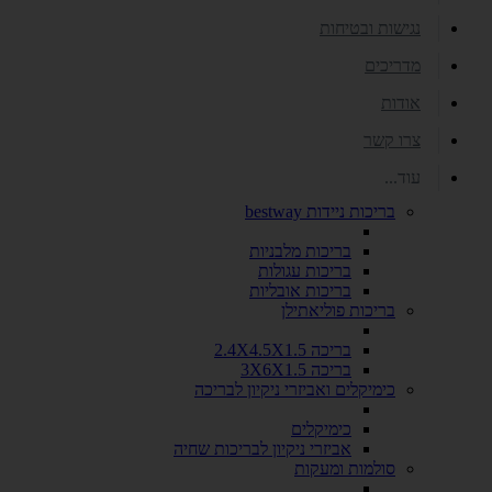
נגישות ובטיחות
מדריכים
אודות
צרו קשר
עוד...
בריכות ניידות bestway
בריכות מלבניות
בריכות עגולות
בריכות אובליות
בריכות פוליאתילן
בריכה 2.4X4.5X1.5
בריכה 3X6X1.5
כימיקלים ואביזרי ניקיון לבריכה
כימיקלים
אביזרי ניקיון לבריכות שחיה
סולמות ומעקות