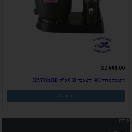
₪2,600.00
קיט מסנן חול 400 ומשאבה 0.33 כ"ס HAYWARD
הוספה לסל
אודות
אודות