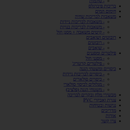
- סולמות
בריכות פיברגלס
חימום המים
משאבות לבריכות שחיה
- משאבות לבריכות ניידות
- משאבות לבריכות בנויות
- קיטים משאבה + מסנן חול
רובוטים ושואבים
- רובוטים
- שואבים
פילטרים ומסננים
- מסנני חול
- פילטרים קרטריג'
כיסויים ומשטחי הגנה
- כיסויים לבריכות ניידות
- כיסויים סולארים
- מגלולים לכיסוי סולארי
- משטחי הגנה (פלציב)
מכשירי מלח ובקרים לבריכה
צנרת ואביזרי PVC
נגישות ובטיחות
מדריכים
אודות
צרו קשר