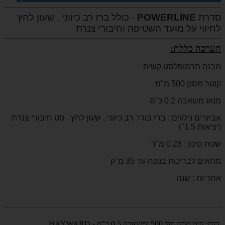
סדרת
POWERLINE
- כולל ברז רב כיווני , שעון לחץ
לחיווי על מועד השטיפה וחיבורי צנרת
הערכה כללת:
מבנה תרמופלסט קשיח
קוטר מסנן 500 מ"מ
מנוע משאבה 0.2 כ"ס
אביזרים נילווים : ברז בורר רב כיווני , שעון לחץ , סט חיבורי צנרת
(יציאות 1.5")
שטח סינון : 0.28 מ"ר
מתאים לבריכות בנפח עד 35 מ"ק
אחריות : שנה
דגם:
קיט מסנן חול 500 ומשאבה 0.5 כ"ס - HAYWARD