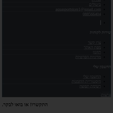
ביטולים
aquasportstore1@gmail.com
088566404
שירות לקוחות
צרו קשר
מפת האתר
תקנון
מדיניות הפרטיות
החשבון שלי
החשבון שלי
היסטוריית ההזמנות
רשימת תפוצה
נגישות
התקשרו! או בואו לבקר.