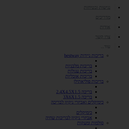
נגישות ובטיחות
מדריכים
אודות
צרו קשר
עוד...
בריכות ניידות bestway
בריכות מלבניות
בריכות עגולות
בריכות אובליות
בריכות פוליאתילן
בריכה 2.4X4.5X1.5
בריכה 3X6X1.5
כימיקלים ואביזרי ניקיון לבריכה
כימיקלים
אביזרי ניקיון לבריכות שחיה
סולמות ומעקות