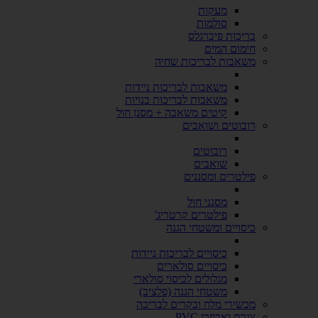
מעקות
סולמות
בריכות פיברגלס
חימום המים
משאבות לבריכות שחיה
משאבות לבריכות ניידות
משאבות לבריכות בנויות
קיטים משאבה + מסנן חול
רובוטים ושואבים
רובוטים
שואבים
פילטרים ומסננים
מסנני חול
פילטרים קרטריג'
כיסויים ומשטחי הגנה
כיסויים לבריכות ניידות
כיסויים סולארים
מגלולים לכיסוי סולארי
משטחי הגנה (פלציב)
מכשירי מלח ובקרים לבריכה
צנרת ואביזרי PVC