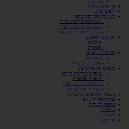
- סולמות
בריכות פיברגלס
חימום המים
משאבות לבריכות שחיה
- משאבות לבריכות ניידות
- משאבות לבריכות בנויות
- קיטים משאבה + מסנן חול
רובוטים ושואבים
- רובוטים
- שואבים
פילטרים ומסננים
- מסנני חול
- פילטרים קרטריג'
כיסויים ומשטחי הגנה
- כיסויים לבריכות ניידות
- כיסויים סולארים
- מגלולים לכיסוי סולארי
- משטחי הגנה (פלציב)
מכשירי מלח ובקרים לבריכה
צנרת ואביזרי PVC
נגישות ובטיחות
מדריכים
אודות
צרו קשר