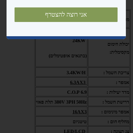
MUSTANG 24ZA/S תלת
מודל :
פאזי
24KW
יכולת חימום
מקסימלית:
(בתנאים אופטימלים)
צריכת חשמל :
3.4KW/H
אמפר :
6.3AX3
מדד יעילות :
6.9 C.O.P
דרישת חשמל :
380V 3PH 50Hz תלת פאזי
אמפר מינימום :
16AX3
מחליף חום :
טיטניום
צג תצוגה :
LED/LCD