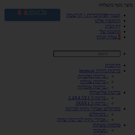
מוצר נוסף בהצלחה
סל קניות
0
0
התחברות \ הרשמה
קטגוריות
התקשרו אלינו
דף הבית
החשבון שלי
0
עגלת קניות
דף הבית
בריכות ניידות bestway
- בריכות מלבניות
- בריכות עגולות
- בריכות אובליות
בריכות פוליאתילן
- בריכה 2.4X4.5X1.5
- בריכה 3X6X1.5
כימיקלים ואביזרי ניקיון לבריכה
- כימיקלים
- אביזרי ניקיון לבריכות שחיה
סולמות ומעקות
- מעקות