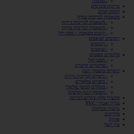
- סולמות
בריכות פיברגלס
חימום המים
משאבות לבריכות שחיה
- משאבות לבריכות ניידות
- משאבות לבריכות בנויות
- קיטים משאבה + מסנן חול
רובוטים ושואבים
- רובוטים
- שואבים
פילטרים ומסננים
- מסנני חול
- פילטרים קרטריג'
כיסויים ומשטחי הגנה
- כיסויים לבריכות ניידות
- כיסויים סולארים
- מגלולים לכיסוי סולארי
- משטחי הגנה (פלציב)
מכשירי מלח ובקרים לבריכה
צנרת ואביזרי PVC
נגישות ובטיחות
מדריכים
אודות
צרו קשר