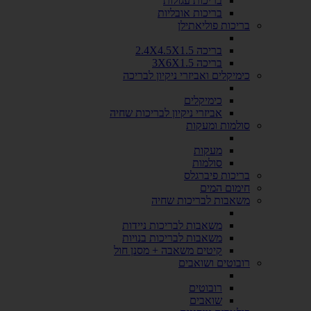
בריכות עגולות
בריכות אובליות
בריכות פוליאתילן
בריכה 2.4X4.5X1.5
בריכה 3X6X1.5
כימיקלים ואביזרי ניקיון לבריכה
כימיקלים
אביזרי ניקיון לבריכות שחיה
סולמות ומעקות
מעקות
סולמות
בריכות פיברגלס
חימום המים
משאבות לבריכות שחיה
משאבות לבריכות ניידות
משאבות לבריכות בנויות
קיטים משאבה + מסנן חול
רובוטים ושואבים
רובוטים
שואבים