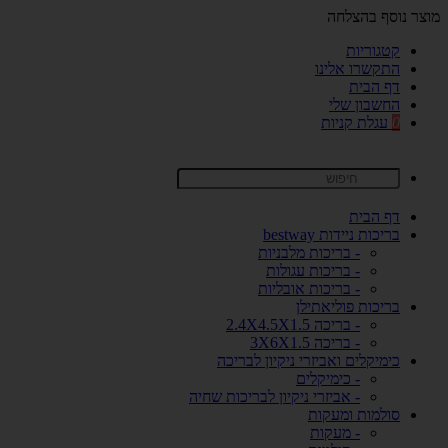
מוצר נוסף בהצלחה
קטגוריות
התקשרו אלינו
דף הבית
החשבון שלי
0
עגלת קניות
דף הבית
בריכות ניידות bestway
- בריכות מלבניות
- בריכות עגולות
- בריכות אובליות
בריכות פוליאתילן
- בריכה 2.4X4.5X1.5
- בריכה 3X6X1.5
כימיקלים ואביזרי ניקיון לבריכה
- כימיקלים
- אביזרי ניקיון לבריכות שחיה
סולמות ומעקות
- מעקות