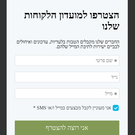
מעקות
סולמות
בריכות פיברגלס
חימום המים
משאבות לבריכות שחיה
משאבות לבריכות ניידות
משאבות לבריכות בנויות
קיטים משאבה + מסנן חול
רובוטים ושואבים
רובוטים
שואבים
פילטרים ומסננים
מסנני חול
פילטרים קרטריג'
כיסויים ומשטחי הגנה
כיסויים לבריכות ניידות
כיסויים סולארים
מגלולים לכיסוי סולארי
משטחי הגנה (פלציב)
מכשירי מלח ובקרים לבריכה
צנרת ואביזרי PVC