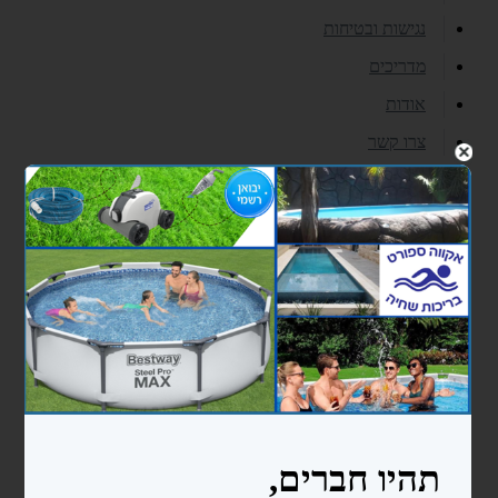
נגישות ובטיחות
מדריכים
אודות
צרו קשר
עוד...
בריכות ניידות bestway
בריכות מלבניות
בריכות עגולות
בריכות אובליות
בריכות פוליאתילן
בריכה 2.4X4.5X1.5
בריכה 3X6X1.5
כימיקלים ואביזרי ניקיון לבריכה
כימיקלים
אביזרי ניקיון לבריכות שחיה
סולמות ומעקות