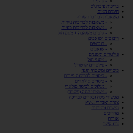
- סולמות
בריכות פיברגלס
חימום המים
משאבות לבריכות שחיה
- משאבות לבריכות ניידות
- משאבות לבריכות בנויות
- קיטים משאבה + מסנן חול
רובוטים ושואבים
- רובוטים
- שואבים
פילטרים ומסננים
- מסנני חול
- פילטרים קרטריג'
כיסויים ומשטחי הגנה
- כיסויים לבריכות ניידות
- כיסויים סולארים
- מגלולים לכיסוי סולארי
- משטחי הגנה (פלציב)
מכשירי מלח ובקרים לבריכה
צנרת ואביזרי PVC
נגישות ובטיחות
מדריכים
אודות
צרו קשר