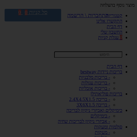
מוצר נוסף בהצלחה
סל קניות
0
0
התחברות \ הרשמה
קטגוריות
התקשרו אלינו
דף הבית
החשבון שלי
0
עגלת קניות
דף הבית
בריכות ניידות bestway
- בריכות מלבניות
- בריכות עגולות
- בריכות אובליות
בריכות פוליאתילן
- בריכה 2.4X4.5X1.5
- בריכה 3X6X1.5
כימיקלים ואביזרי ניקיון לבריכה
- כימיקלים
- אביזרי ניקיון לבריכות שחיה
סולמות ומעקות
- מעקות