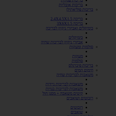
בריכות עגולות
בריכות אובליות
בריכות פוליאתילן
בריכה 2.4X4.5X1.5
בריכה 3X6X1.5
כימיקלים ואביזרי ניקיון לבריכה
כימיקלים
אביזרי ניקיון לבריכות שחיה
סולמות ומעקות
מעקות
סולמות
בריכות פיברגלס
חימום המים
משאבות לבריכות שחיה
משאבות לבריכות ניידות
משאבות לבריכות בנויות
קיטים משאבה + מסנן חול
רובוטים ושואבים
רובוטים
שואבים