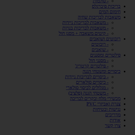
- סולמות
בריכות פיברגלס
חימום המים
משאבות לבריכות שחיה
- משאבות לבריכות ניידות
- משאבות לבריכות בנויות
- קיטים משאבה + מסנן חול
רובוטים ושואבים
- רובוטים
- שואבים
פילטרים ומסננים
- מסנני חול
- פילטרים קרטריג'
כיסויים ומשטחי הגנה
- כיסויים לבריכות ניידות
- כיסויים סולארים
- מגלולים לכיסוי סולארי
- משטחי הגנה (פלציב)
מכשירי מלח ובקרים לבריכה
צנרת ואביזרי PVC
נגישות ובטיחות
מדריכים
אודות
צרו קשר