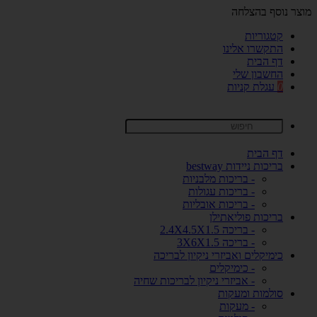
מוצר נוסף בהצלחה
קטגוריות
התקשרו אלינו
דף הבית
החשבון שלי
0
עגלת קניות
דף הבית
בריכות ניידות bestway
- בריכות מלבניות
- בריכות עגולות
- בריכות אובליות
בריכות פוליאתילן
- בריכה 2.4X4.5X1.5
- בריכה 3X6X1.5
כימיקלים ואביזרי ניקיון לבריכה
- כימיקלים
- אביזרי ניקיון לבריכות שחיה
סולמות ומעקות
- מעקות